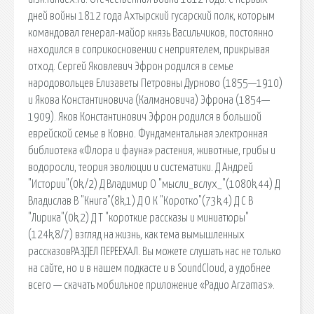
дней войны 1812 года Ахтырский гусарский полк, которым
командовал генерал-майор князь Васильчиков, постоянно
находился в соприкосновении с неприятелем, прикрывая
отход. Сергей Яковлевич Эфрон родился в семье
народовольцев Елизаветы Петровны Дурново (1855—1910)
и Якова Константиновича (Калмановича) Эфрона (1854—
1909). Яков Константинович Эфрон родился в большой
еврейской семье в Ковно. Фундаментальная электронная
библиотека «Флора и фауна» растения, животные, грибы и
водоросли, теория эволюции и систематики. Д Андрей
"Истории"(0k,/2) Д Владимир О "мысли_вслух_"(1080k,44) Д
Владислав В "Книга"(8k,1) Д О К "Коротко"(73k,4) Д С В
"Лирика"(0k,2) Д Т "короткие рассказы и миниатюры"
(124k,8/7) взгляд на жизнь, как тема вымышленных
рассказовРАЗДЕЛ ПЕРЕЕХАЛ. Вы можете слушать нас не только
на сайте, но и в нашем подкасте и в SoundCloud, а удобнее
всего — скачать мобильное приложение «Радио Arzamas».