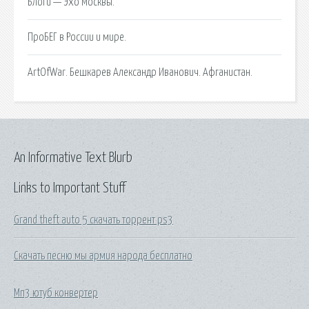
Блоги — Эхо Москвы.
ПроБЕГ в России и мире.
ArtOfWar. Бешкарев Александр Иванович. Афганистан.
An Informative Text Blurb
Links to Important Stuff
Grand theft auto 5 скачать торрент ps3
Скачать песню мы армия народа бесплатно
Мп3 ютуб конвертер