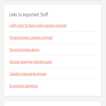
Links to Important Stuff
Light spire fortunes web скачать торрент
Оргазм порно скачать торрент
Ночной портье автор
Носков аккорды дай мне шанс
Скачать трансовую музыку
В означает вендетта