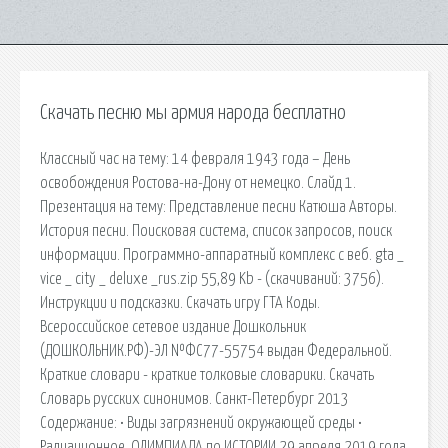
Скачать песню мы армия народа бесплатно
Классный час на тему: 14 февраля 1943 года – День
освобождения Ростова-на-Дону от немецко. Слайд 1.
Презентация на тему: Представление песни Катюша Авторы.
История песни. Поисковая сиcтема, список запросов, поиск
информации. Программно-аппаратный комплекс с веб. gta _
vice _ city _ deluxe _rus.zip 55,89 Kb - (cкачиваний: 3756).
Инструкции и подсказки. Скачать игру ГТА Коды.
Всероссийское сетевое издание Дошкольник
(ДОШКОЛЬНИК.РФ)-ЭЛ №ФС77-55754 выдан Федеральной.
Краткие словари - краткие толковые словарики. Скачать
Словарь русских синонимов. Санкт-Петербург 2013
Содержание: • Виды загрязнений окружающей среды •
Радиационное. ОЛИМПИАДА по ИСТОРИИ 29 апреля 2019 года