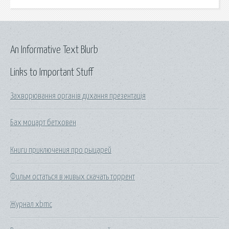
An Informative Text Blurb
Links to Important Stuff
Захворювання органів дихання презентація
Бах моцарт бетховен
Книги приключения про рыцарей
Фильм остаться в живых скачать торрент
Журнал xbmc