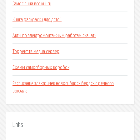
Гамос лина все книги
Книга раскраски для детей
Акты по электромонтажным работам скачать
Торрент тв медиа сервер
Схемы самосборных коробок
Расписание электричек новосибирск бердск с речного
вокзала
Links