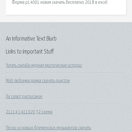
Форма р14001 новая скачать бесплатно 2018 в excel.
An Informative Text Blurb
Links to Important Stuff
Читать онлайн журнал мистические истории
Мой любимка димка скачать рингтон
Ла салют расписание
21114 1411020 32 схема
Песни из новых бременских музыкантов скачать