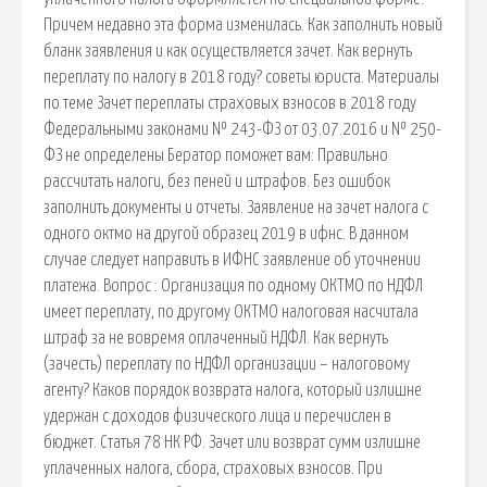
Причем недавно эта форма изменилась. Как заполнить новый
бланк заявления и как осуществляется зачет. Как вернуть
переплату по налогу в 2018 году? советы юриста. Материалы
по теме Зачет переплаты страховых взносов в 2018 году
Федеральными законами № 243-ФЗ от 03.07.2016 и № 250-
ФЗ не определены Бератор поможет вам: Правильно
рассчитать налоги, без пеней и штрафов. Без ошибок
заполнить документы и отчеты. Заявление на зачет налога с
одного октмо на другой образец 2019 в ифнс. В данном
случае следует направить в ИФНС заявление об уточнении
платежа. Вопрос : Организация по одному ОКТМО по НДФЛ
имеет переплату, по другому ОКТМО налоговая насчитала
штраф за не вовремя оплаченный НДФЛ. Как вернуть
(зачесть) переплату по НДФЛ организации – налоговому
агенту? Каков порядок возврата налога, который излишне
удержан с доходов физического лица и перечислен в
бюджет. Статья 78 НК РФ. Зачет или возврат сумм излишне
уплаченных налога, сбора, страховых взносов. При