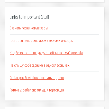
Links to Important Stuff
Скачать песни новые зары
Григорий лепс и ани лорак зеркала аккорды
Код безопасности для учетной записи майкрософт
Не слышу собеседника в одноклассниках
Guitar pro 6 windows скачать торрент
Готика 2 ребаланс гильдия торговцев