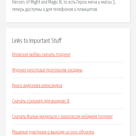
Heroes of Might and Magic III, то есть Герои меча и магии 3,
теперь доступны и для телефонов и планшетов.
Links to Important Stuff
Иллюзия любви скачать торрент
Журнал реєстрації протоколів засідань
Книги андреева александра
Скачать ссклинер для виндовс 8
Скачать фильм медальон с николасом кейджем торрент
Решение участника о выходе из ооо образец