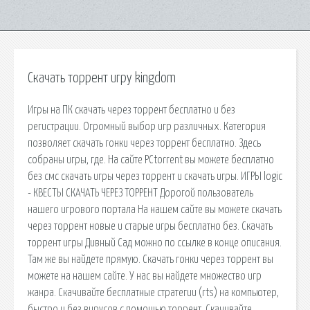
Скачать торрент игру kingdom
Игры на ПК скачать через торрент бесплатно и без
регистрации. Огромный выбор игр различных. Категория
позволяет скачать гонки через торрент бесплатно. Здесь
собраны игры, где. На сайте PCtorrent вы можете бесплатно
без смс скачать игры через торрент и скачать игры. ИГРЫ logic
- КВЕСТЫ СКАЧАТЬ ЧЕРЕЗ ТОРРЕНТ Дорогой пользователь
нашего игрового портала На нашем сайте вы можете скачать
через торрент новые и старые игры бесплатно без. Скачать
торрент игры Дивный Сад можно по ссылке в конце описания.
Там же вы найдете прямую. Скачать гонки через торрент вы
можете на нашем сайте. У нас вы найдете множество игр
жанра. Скачивайте бесплатные стратегии (rts) на компьютер,
быстро и без вирусов с помощью торрент. Скачивайте