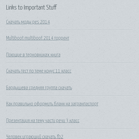
Links to Important Stuff
Скачать моды pes 2014
Multiboot multiboot 2014 торрент
Поющие в терновниках книга
Скачать тест по теме конус 11 класс
Бардышева средняя группа скачать
Как правильно оформить бланк на загранпаспорт
Презентация на тему части речи 3 класс
Человек играющий скачать fb2