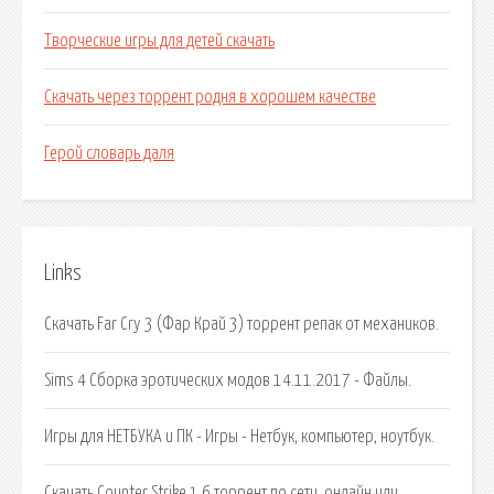
Творческие игры для детей скачать
Скачать через торрент родня в хорошем качестве
Герой словарь даля
Links
Скачать Far Cry 3 (Фар Край 3) торрент репак от механиков.
Sims 4 Сборка эротических модов 14.11.2017 - Файлы.
Игры для НЕТБУКА и ПК - Игры - Нетбук, компьютер, ноутбук.
Скачать Counter Strike 1.6 торрент по сети, онлайн или.