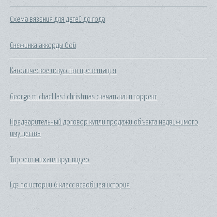
Схема вязания для детей до года
Снежинка аккорды бой
Католическое искусство презентация
George michael last christmas скачать клип торрент
Предварительный договор купли продажи объекта недвижимого
имущества
Торрент михаил круг видео
Гдз по истории 6 класс всеобщая история