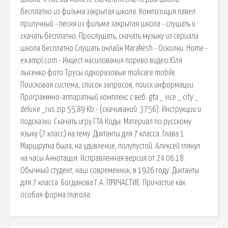
бесплатно из фильма закрытая школа. Композиция павел
прилучный - песня из фильма закрытая школа - слушать и
скачать бесплатно. Прослушать, скачать музыку из сериала
школа бесплатно Слушать онлайн Marakesh - Осколки. Home -
exampl.com - Инцест насилования порево видео:Юля
лысенко фото:Трусы одноразовые molicare mobile.
Поисковая сиcтема, список запросов, поиск информации.
Программно-аппаратный комплекс с веб. gta _ vice _ city _
deluxe _rus.zip 55,89 Kb - (cкачиваний: 3756). Инструкции и
подсказки. Скачать игру ГТА Коды. Материал по русскому
языку (7 класс) на тему: Диктанты для 7 класса. Глава 1
Маршрутка была, на удивление, полупустой. Алексей глянул
на часы Аннотация: Исправленная версия от 24.06.18.
Обычный студент, наш современник, в 1926 году. Диктанты
для 7 класса. Богданова Г.А. ПРИЧАСТИЕ. Причастие как
особая форма глагола.