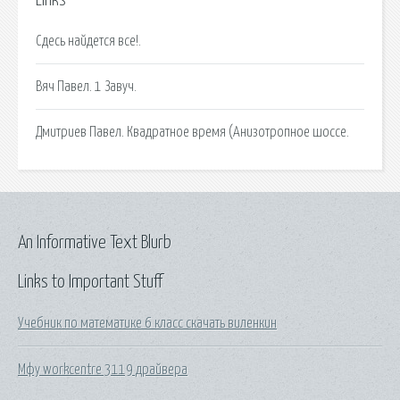
Links
Сдесь найдется все!.
Вяч Павел. 1 Завуч.
Дмитриев Павел. Квадратное время (Анизотропное шоссе.
An Informative Text Blurb
Links to Important Stuff
Учебник по математике 6 класс скачать виленкин
Мфу workcentre 3119 драйвера