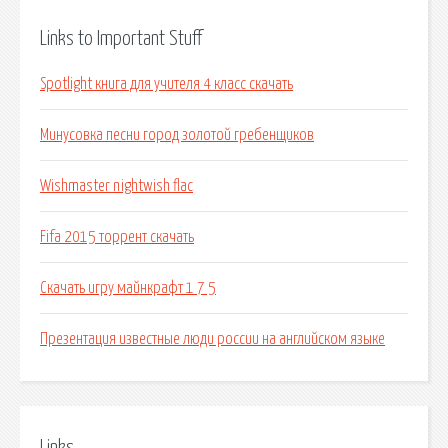
Links to Important Stuff
Spotlight книга для учителя 4 класс скачать
Минусовка песни город золотой гребенщиков
Wishmaster nightwish flac
Fifa 2015 торрент скачать
Скачать игру майнкрафт 1 7 5
Презентация известные люди россии на английском языке