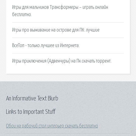
Игры для мальчиков Трансформеры – играть онлайн
бесплатно.
Игры про выживание на острове для ПК: лучшие
ВсеТоп - только лучшее из Интернета.
Игры приключения (Адвенчуры) на Пк скачать торрент.
An Informative Text Blurb
Links to Important Stuff
Обои на рабочий стол интерьер скачать бесплатно