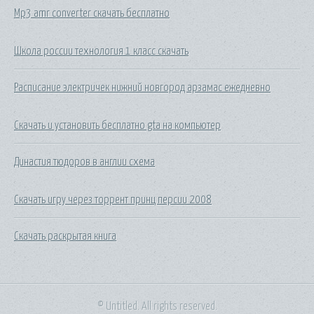
Mp3 amr converter скачать бесплатно
Школа россии технология 1 класс скачать
Расписание электричек нижний новгород арзамас ежедневно
Скачать и установить бесплатно gta на компьютер
Династия тюдоров в англии схема
Скачать игру через торрент принц персии 2008
Скачать раскрытая книга
© Untitled. All rights reserved.