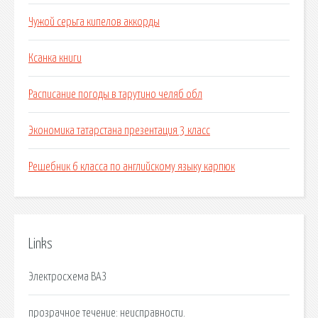
Чужой серьга кипелов аккорды
Ксанка книги
Расписание погоды в тарутино челяб обл
Экономика татарстана презентация 3 класс
Решебник 6 класса по английскому языку карпюк
Links
Электросхема ВАЗ
прозрачное течение: неисправности.