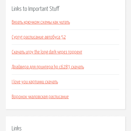
Links to Important Stuff
Вязать крючком схемы как читать
Сургут расписание автобуса 52
Скачать игру the long dark через торрент
Драйвера для принтера hp c6283 скачать
I love you картинки скачать
Воронок чкаловская расписание
Links