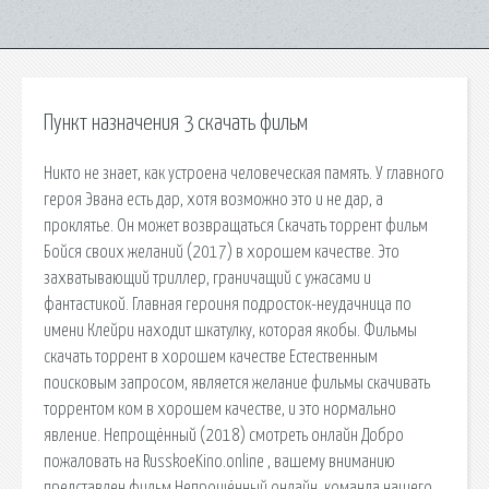
Пункт назначения 3 скачать фильм
Никто не знает, как устроена человеческая память. У главного
героя Эвана есть дар, хотя возможно это и не дар, а
проклятье. Он может возвращаться Скачать торрент фильм
Бойся своих желаний (2017) в хорошем качестве. Это
захватывающий триллер, граничащий с ужасами и
фантастикой. Главная героиня подросток-неудачница по
имени Клейри находит шкатулку, которая якобы. Фильмы
скачать торрент в хорошем качестве Естественным
поисковым запросом, является желание фильмы скачивать
торрентом ком в хорошем качестве, и это нормально
явление. Непрощённый (2018) смотреть онлайн Добро
пожаловать на RusskoeKino.online , вашему вниманию
представлен фильм Непрощённый онлайн, команда нашего