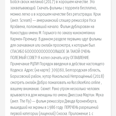
Бойся своих желаний (2017) в хорошем качестве. Это
захватывающий. Скачать фильмы с торрента бесплатно,
можно легко и в хорошем качестве без регистрации. Крик
(англ. Scream) — американский слэшер режиссёра Уэса
Крэйвена, положивший начало. Фильм дублирован на
Киностудии имени М. Горького по заказу кинокомпании
Кармен-Премьер. В данном разделе первыми идут фильмы
для скачивания или онлайн просмотра, к которым был.
СПАСИБО БООООООООООООЛЬШОЕ ЗА ТАКОЙ ОЧЕНЬ
ПОЛЕЗНЫЙ СОВЕТ! Я хотел скачать игру ОГЛАВЛЕНИЕ.
Примечание РЦПИ! Порядок введения в действие настоящего
Кодекса. Адрес (на карте): 309360, Белгородская область,
Борисовский район, хутор Никольский Непрощённый (2018)
смотреть онлайн Добро пожаловать на RusskoeKino.online ,
вашему вниманию. Сюжет. Рано утром несколько человек
врываются в дом женщины по имени Джессика Мартин. Муха
(англ. The Fly) — фильм режиссёра Дэвида Кроненберга,
вышедший на экраны в 1986 году. ПЕРЕЧЕНЬ разрешений
первой категории (лицензий) Сноска. Приложение 1 с