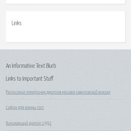
Links
An Informative Text Blurb
Links to Important Stuff
Расписание электричек дмитров москва савеловский вокзал
Сифон для ванны гост
Хихикающий доктор 1992