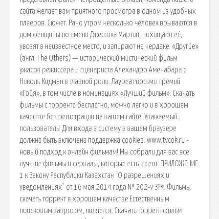
сайта желает вам приятного просмотра в одном из удобных
плееров. Сюжет. Рано утром несколько человек врываются в
дом женщины по имени Джессика Мартин, похищают её,
увозят в неизвестное место, и запирают на чердаке. «Други́е»
(англ. The Others) — исторический мистический фильм
ужасов режиссёра и сценариста Алехандро Аменабара с
Николь Кидман в главной роли. Лауреат восьми премий
«Гойя», в том числе в номинациях «Лучший фильм». Скачать
фильмы с торрента бесплатно, можно легко и в хорошем
качестве без регистрации на нашем сайте. Уважаемый
пользователь! Для входа в систему в вашем браузере
должна быть включена поддержка cookies. www.tvcok.ru -
новый подход к онлайн фильмам! Мы собрали для вас все
лучшие фильмы и сериалы, которые есть в сети. ПРИЛОЖЕНИЕ
1 к Закону Республики Казахстан "О разрешениях и
уведомлениях" от 16 мая 2014 года № 202-v ЗРК. Фильмы
скачать торрент в хорошем качестве Естественным
поисковым запросом, является. Скачать торрент фильм