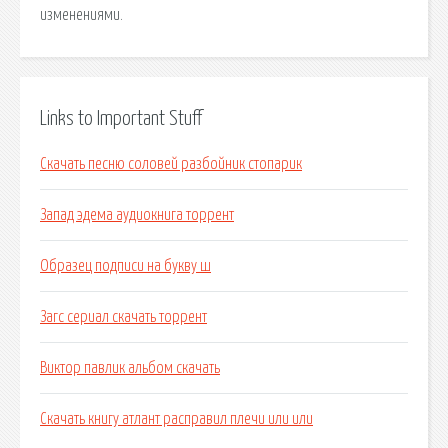
изменениями.
Links to Important Stuff
Скачать песню соловей разбойник стопарик
Запад эдема аудиокнига торрент
Образец подписи на букву ш
Загс сериал скачать торрент
Виктор павлик альбом скачать
Скачать книгу атлант расправил плечи или или