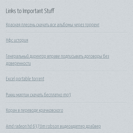
Links to Important Stuff
Красная плесень скачать все альбомы через торрент
Нфс история
Генеральный директор вправе подписывать договоры без
доверенности
Excel portable torrent
Рикки мартин скачать бесплатно mp3
Коран в переводе крачковского
Amd radeon hd 6370m robson видеоадаптер драйвер