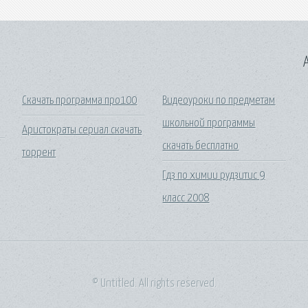
A
Скачать программа про100
Видеоуроки по предметам
школьной программы
Аристократы сериал скачать
скачать бесплатно
торрент
Гдз по химии рудзитис 9
класс 2008
© Untitled. All rights reserved.