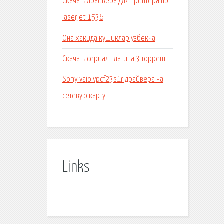
Скачать драйвера для принтера hp
laserjet 1536
Она хакида кушиклар узбекча
Скачать сериал платина 3 торрент
Sony vaio vpcf23s1r драйвера на
сетевую карту
Links