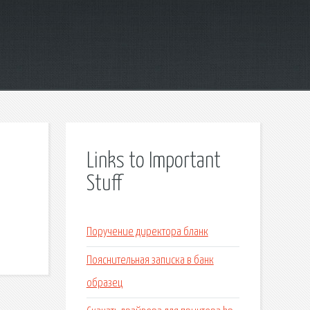
Links to Important
Stuff
Поручение директора бланк
Пояснительная записка в банк
образец