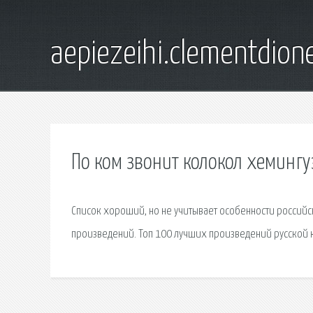
aepiezeihi.clementdion
По ком звонит колокол хемингуэ
Список хороший, но не учитывает особенности российс
произведений. Топ 100 лучших произведений русской кл