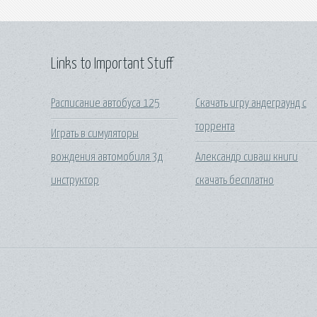
Links to Important Stuff
Расписание автобуса 125
Скачать игру андеграунд с
торрента
Играть в симуляторы
вождения автомобиля 3д
Александр сиваш книги
инструктор
скачать бесплатно