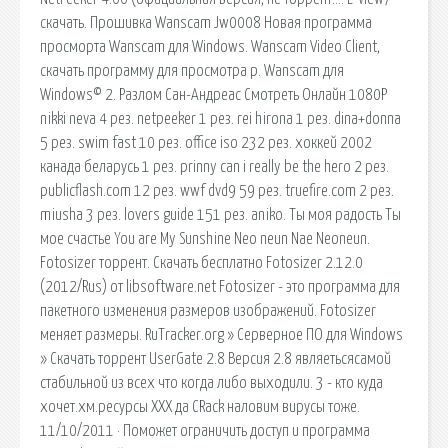
скачать. Прошивка Wanscam Jw0008 Новая программа
просморта Wanscam для Windows. Wanscam Video Client,
скачать программу для просмотра p. Wanscam для
Windows© 2. Разлом Сан-Андреас Смотреть Онлайн 1080P
nikki neva 4 рез. netpeeker 1 рез. rei hirona 1 рез. dina+donna
5 рез. swim fast 10 рез. office iso 232 рез. хоккей 2002
канада беларусь 1 рез. prinny can i really be the hero 2 рез.
publicflash.com 12 рез. wwf dvd9 59 рез. truefire.com 2 рез.
miusha 3 рез. lovers guide 151 рез. aniko. Ты моя радость Ты
мое cчастье You are My Sunshine Neo neun Nae Neoneun.
Fotosizer торрент. Скачать бесплатно Fotosizer 2.12.0
(2012/Rus) от libsoftware.net Fotosizer - это программа для
пакетного изменения размеров изображений. Fotosizer
меняет размеры. RuTracker.org » Серверное ПО для Windows
» Скачать торрент UserGate 2.8 Версия 2.8 являетьсясамой
стабильной из всех что когда либо выходили. 3 - кто куда
хочет.хм.ресурсы ХХХ да CRack наловим вирусы тоже.
11/10/2011 · Поможет ограничить доступ и программа