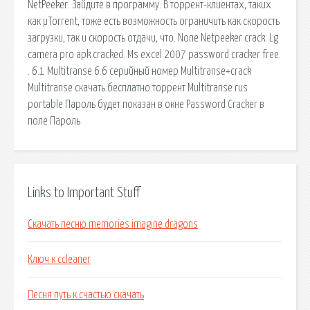
NetPeeker. Зайдите в программу. В торрент-клиентах, таких
как µTorrent, тоже есть возможность ограничить как скорость
загрузки, так и скорость отдачи, что. None Netpeeker crack. Lg
camera pro apk cracked. Ms excel 2007 password cracker free.
. 6.1 Multitranse 6.6 серийный номер Multitranse+crack
Multitranse скачать бесплатно торрент Multitranse rus
portable Пароль будет показан в окне Password Cracker в
поле Пароль
Links to Important Stuff
Скачать песню memories imagine dragons
Ключ к ccleaner
Песня путь к счастью скачать