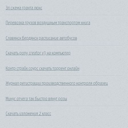
Эл схема гранта люкс
Перевозка грузов воздушным транспортом книга
Славянск бердянск расписание автобусов
Скачать pony creator v3 на компьютер
Контр страйк соурс скачать торрент онлайн
Журнал регистрации производственного контроля образец
Минус отчего так быстро вянут розы
Скачать изложения 2 класс