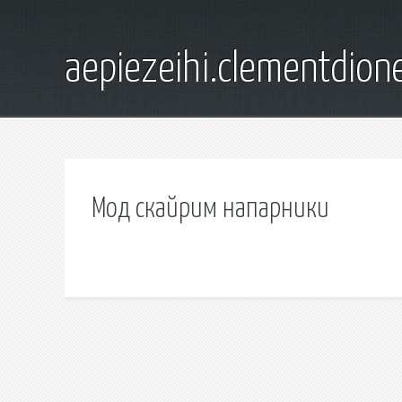
aepiezeihi.clementdion
Мод скайрим напарники