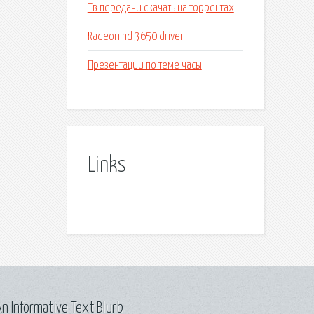
Тв передачи скачать на торрентах
Radeon hd 3650 driver
Презентации по теме часы
Links
n Informative Text Blurb