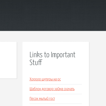
Links to Important
Stuff
Хоррор шутеры на pc
Шаблон договор займа скачать
Песок мытый гост