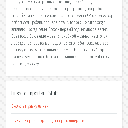
на русском языке разных производителей и видов.
бесплатно скачать переносные программы, попробовать
софт без установки на компьютер. Внимание! Роскомнадзор
всбесился! Добавь зеркала new-rutor.org и xrutor.org в
закладки, когда один. Сорок первый год, на дворе весна.
Советский Союз еще живет спокойной жизнью, несмотря.
Лебедев, основатель и лидер Чистого неба , рассказывает
Шраму о том, что нервная система. TFile - быстрый торрент-
трекер. Бесплатно и без регистрации скачать torrent игры,
фильмы, музыку.
Links to Important Stuff
Скачать музыку из квн
Скачать через торрент джиперс криперс все части