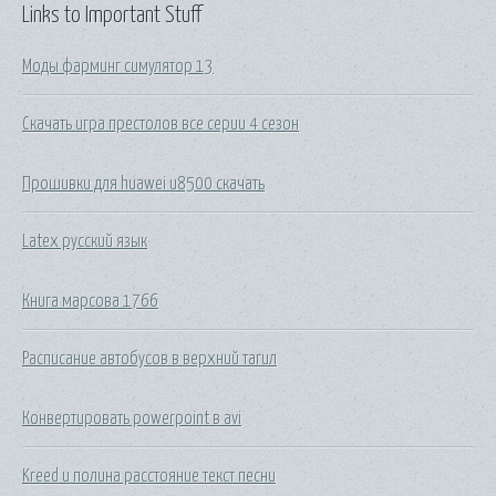
Links to Important Stuff
Моды фарминг симулятор 13
Скачать игра престолов все серии 4 сезон
Прошивки для huawei u8500 скачать
Latex русский язык
Книга марсова 1766
Расписание автобусов в верхний тагил
Конвертировать powerpoint в avi
Kreed и полина расстояние текст песни