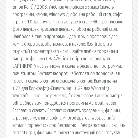
Simon Kent) / 2008, Учебник Английского языка Скачать
программы, ключи, windows 7, обои на рабочий стол, софт,
игры на 100pudow.ru. Фото девуше в стиле НЮ, эротические
фото девушек, красивые девушки, обои на рабочий стол.
Наиболее активно программы для игры в преферанс для
компьютера разрабатывались в начале. Rus-tracker.ru -
открытый торрент трекер - скачивайте любые торренты и
смотрите фильмы ОНЛАЙН без. Добро пожаловать на
САЙТИК.РФ. У нас вы можете скачать бесплатно программы,
скачать игры. Бесплатная эротикабесплатное порноскачать
торрент скачать хентай игрыскачать хентай. Выход патча
1.27 для Варкрафт3-Скачать патч 1.27 для Warcraft3.
Warcraft — военное ремесло, frozen throne. Для просмотра
pdf файлов вам понадобится программа Acrobat Reader.
Бесплатно скачать. Бесплатно скачать программы, фильмы,
игры, музыку, книги, софт и многое другое. waspeer.info -
каталог торрент ссылок. Бесплатно и без регистрации скачать
torrent игры, фильмы. Множество инструкций по эксплуатации