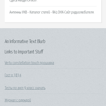
Сдесь найдется все!.
Антенны УКВ - Каталог статей - RA1OHX-Cайт радиолюбителя.
An Informative Text Blurb
Links to Important Stuff
Vertu constellation touch прошивка
Гост р 3834
Тесты по англ 9 класс скачать
Журнал с одеждой