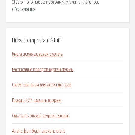
Studio – это набор программ, утилит и плагинов,
образующих.
Links to Important Stuff
Книга дикая дивизия скачать
Расписание поездов курган пермь
Схема вязания для детей до года
Гроза 1977 скачать торрент
Смотреть онлайн журнал ателье
Алекс фон берн скачать книги