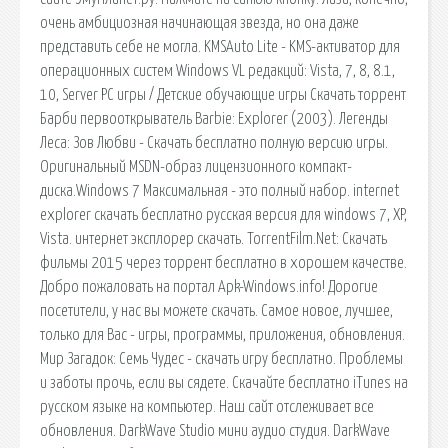
очень амбициозная начинающая звезда, но она даже
представить себе не могла. KMSAuto Lite - KMS-активатор для
операционных систем Windows VL редакций: Vista, 7, 8, 8.1,
10, Server PC игры / Детские обучающие игры Скачать торрент
Барби первооткрыватель Barbie: Explorer (2003). Легенды
Леса: Зов Любви - Скачать бесплатно полную версию игры.
Оригинальный MSDN-образ лицензионного компакт-
диска.Windows 7 Максимальная - это полный набор. internet
explorer скачать бесплатно русская версия для windows 7, XP,
Vista. интернет эксплорер скачать. TorrentFilm.Net: Cкачать
фильмы 2015 через торрент бесплатно в хорошем качестве.
Добро пожаловать на портал Apk-Windows.info! Дорогие
посетители, у нас вы можете скачать. Самое новое, лучшее,
только для Вас - игры, программы, приложения, обновления.
Мир Загадок: Семь Чудес - скачать игру бесплатно. Проблемы
и заботы прочь, если вы сядете. Скачайте бесплатно iTunes на
русском языке на компьютер. Наш сайт отслеживает все
обновления. DarkWave Studio мини аудио студия. DarkWave