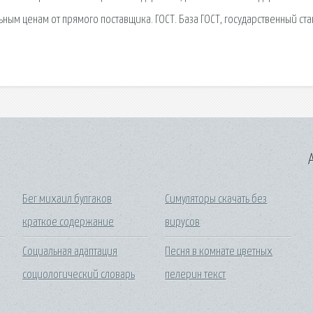
ым ценам от прямого поставщика. ГОСТ. База ГОСТ, государственный ста
A
Бег михаил булгаков
Симуляторы скачать без
краткое содержание
вирусов
Социальная адаптация
Песня в комнате цветных
социологический словарь
пелерин текст