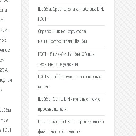
. ГОСТ
Шайбы. Сравнительная таблица DIN,
зоны
ГОСТ
ам
 Изм.
Справочник конструктора-
ЬНЫЕ
машиностроителя. Шайбы.
вание
ГОСТ 18123-82 Шайбы. Общие
аем
технические условия.
25 А
ГОСТЫ шайб, пружин и стопорных
мидная
колец.
ия
Шайба ГОСТ и DIN - купить оптом от
производителя.
 шайбы
змов
Производство НХПТ - Производство
: ГОСТ
фланцев и крепежных.