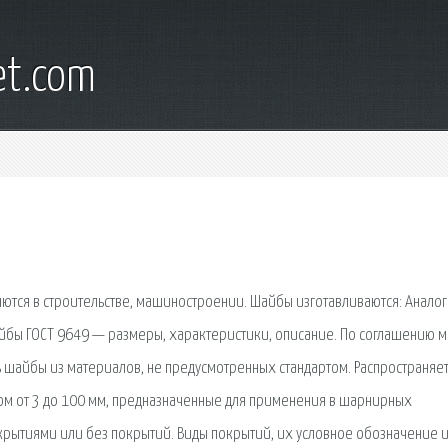
et.com
ются в строительстве, машиностроении. Шайбы изготавливаются: Анало
айбы ГОСТ 9649 — размеры, характеристики, описание. По соглашению 
 шайбы из материалов, не предусмотренных стандартом. Распространяет
ром от 3 до 100 мм, предназначенные для применения в шарнирных
крытиями или без покрытий. Виды покрытий, их условное обозначение 