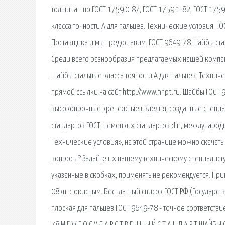
толщина - по ГОСТ 1759.0-87, ГОСТ 1759.1-82, ГОСТ 1759
класса точности А для пальцев. Технические условия. Г
Поставщика и мы предоставим. ГОСТ 9649-78 Шайбы стал
Среди всего разнообразия предлагаемых нашей компан
Шайбы стальные класса точности А для пальцев. Технич
прямой ссылки на сайт http://www.nhpt.ru. Шайбы ГОСТ 
высокопрочные крепежные изделия, созданные специал
стандартов ГОСТ, немецких стандартов din, международн
Технические условия», на этой странице можно скачать 
вопросы? Задайте их нашему техническому специалисту
указанные в скобках, применять не рекомендуется. Пр
08кп, с окисным. Бесплатный список ГОСТ РФ (Государст
плоская для пальцев ГОСТ 9649-78 - точное соответстви