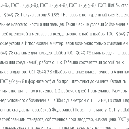
.2-82, ГОСТ 1759.3-83, ГОСТ 1759.4-87, ГОСТ 1759.5-87. ГОСТ: Шайбы ста
ОСТ 9649-78. Получи выгоду 5-15%!!! Направьте конкурентный счет Вашег
ьные класса точности a для пальцев. Технические условия (с Изменени
ией крепежей и метизов вы всегда сможете найти шайбы. ГОСТ 9649-
еские условия. Использование материалов возможно только с указанием
9649-78 стальные для пальцев. Шайбы ГОСТ 9649-78 стальные для пальцев 
ьно для соединений, работающих. Таблица соответствия российских
ых стандартов. ГОСТ 9649-78 «Шайбы стальные класса точности А для па
ГОСТ 9649-78 в формате pdf, либо прочитать текст документа. Остались
, мы ответим на них в течение 1-2 рабочих дней. Примечание. Размеры,
имер условного обозначения шайбы с диаметром d 1 =12 мм, из стали ма
венные стандарты Российской Федерации) Поиск по каталогу ГОСТ тут. Ша
е требованиям стандарта, собственное производство, низкая цена. ГОСТ 