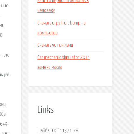
Книги о верности животных
льные
человеку
о
Скачать игру fruit bump на
ями
компьютер
78
Скачать чит ингланд
- это
Car mechanic simulator 2014
замена масла
льцев.
рки
Links
йба
9649-
Шайба ГОСТ 11371-78.