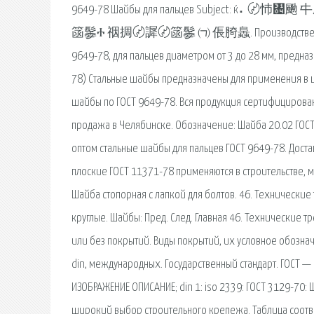
9649-78 Шайбы для пальцев Subje
䈄䰀Ⰰ 䄄㨄〄䜄〄䈄䰀 ㈀ 倀䐀䘀. Производственное предпр
9649-78, для пальцев диаметром от 3 до 28 мм, предна
78) Стальные шайбы предназначены для применения в
шайбы по ГОСТ 9649-78. Вся продукция сертифицирована
продажа в Челябинске. Обозначение: Шайба 20.02 ГОСТ
оптом стальные шайбы для пальцев ГОСТ 9649-78. Доста
плоские ГОСТ 11371-78 применяются в строительстве, м
Шайба стопорная с лапкой для болтов. 46. Технические
круглые. Шайбы: Пред. След. Главная 46. Технические 
или без покрытий. Виды покрытий, их условное обознач
din, международных. Государственный стандарт. ГОСТ — г
ИЗОБРАЖЕНИЕ ОПИСАНИЕ; din 1: iso 2339: ГОСТ 3129-70
широкий выбор строительного крепежа. Таблица соответ