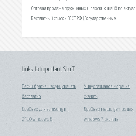
Оптовая продажа пружинных и плоских шайб по актуальн
Бесплатный список ГОСТ РФ (Государственные.
Links to Important Stuff
Песни братья шахунц скачать
Минус газманов морячка
бесплатно
скачать
Драйвер для samsung ml
Драйвер мыши genius для
2510 windows 8
windows 7 скачать