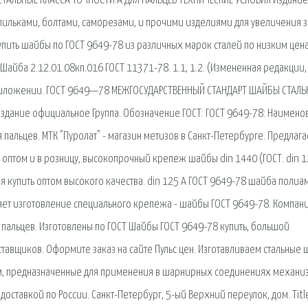
ШАЙБЫ СТАЛЬНЫЕ КЛАССА ТОЧНОСТИ А ДЛЯ ПАЛЬЦЕВ ТЕХНИЧЕСКИЕ УСЛОВИЯ Издание
пильками, болтами, саморезами, и прочими изделиями для увеличения 
пить шайбы по ГОСТ 9649-78 из различных марок сталей по низким цен
Шайба 2.12.01.08кп.016 ГОСТ 11371-78. 1.1, 1.2. (Измененная редакции,
 приложении. ГОСТ 9649—78 МЕЖГОСУДАРСТВЕННЫЙ СТАНДАРТ ШАЙБЫ СТАЛ
здание официальное Группа. Обозначение ГОСТ: ГОСТ 9649-78: Наимено
я пальцев. МТК "Пуролат" - магазин метизов в Санкт-Петербурге. Предлаг
 оптом и в розницу, высокопрочный крепеж шайбы din 1440 (ГОСТ. din 1
я купить оптом высокого качества. din 125 А ГОСТ 9649-78 шайба полиа
ляет изготовление специального крепежа - шайбы ГОСТ 9649-78. Компан
пальцев. Изготовлены по ГОСТ Шайбы ГОСТ 9649-78 купить, большой
тавщиков. Оформите заказ на сайте Пульс цен. Изготавливаем стальные
 мм, предназначенные для применения в шарнирных соединениях механи
оставкой по России. Санкт-Петербург, 5-ый Верхний переулок, дом. Title