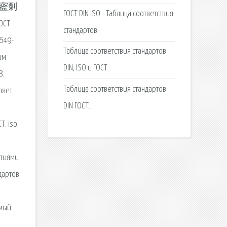
㸄䈄䀄㔄
ГОСТ DIN ISO - Таблица соответствия
ОСТ
стандартов.
9649-
Таблица соответствия стандартов
им
DIN, ISO и ГОСТ.
8.
Таблица соответствия стандартов
ляет
DIN ГОСТ.
. iso.
ытиями
дартов
амый