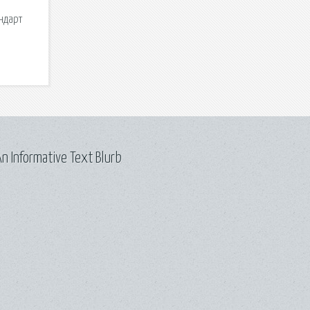
ндарт
n Informative Text Blurb