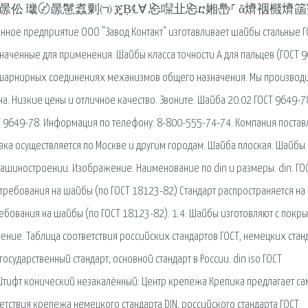
ct: ќ⠄〄㤄㄄䬀 㐄㬄伀 㼄〄㬄䰄䘄㔄㈀ ጄḄ℄∀ 㤀㘀㐀㤀ⴀ㜀㠀⸀ ἄ㸄䄄㰄
иятие ООО "Завод Контакт" изготавливает шайбы стальные Г
значенные для применения. Шайбы класса точности А для пальцев (ГОСТ 
 шарнирных соединениях механизмов общего назначения. Мы производ
. Низкие цены и отличное качество. Звоните. Шайба 20.02 ГОСТ 9649-7
 9649-78. Информация по телефону: 8-800-555-74-74. Компания постав
вка осуществляется по Москве и другим городам. Шайба плоская. Шайбы
ашиностроении. Изображение. Наименование по din и размеры. din. ГОСТ
 требования на шайбы (по ГОСТ 18123-82) Стандарт распространяется на
требования на шайбы (по ГОСТ 18123-82). 1.4. Шайбы изготовляют с покр
ение. Таблица соответствия российских стандартов ГОСТ, немецких стан
осударственный стандарт, основной стандарт в России. din iso ГОСТ
: Штифт конический незакалённый: Центр крепежа Крепика предлагает с
ствия крепежа немецкого cтандарта DIN, российского стандарта ГОСТ.