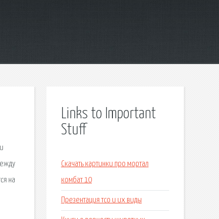
Links to Important
Stuff
ги
между
Скачать картинки про мортал
ся на
комбат 10
Презентация тсо и их виды
и