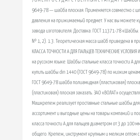
78 М Е Ж Г О С У Д А Р С Т В Е Н Н Ы Й С Т А Н Д А Р Т 
9649-78 — шайба плоская. Применяется совместно с ш
давления на прижимаемый предмет. У нас вы можете ку
завода изготовителя. Доставка. ГОСТ 11371-78 «Шайбы. 
№ 1, 2). 1.3. Теоретическая масса шайб приведена в
КЛАССА ТОЧНОСТИ А ДЛЯ ПАЛЬЦЕВ ТЕХНИЧЕСКИЕ УСЛОВИЯ И
на русском языке: Шайбы стальные класса точности А дл
купить шайбы din 1440 (ГОСТ 9649-78) по низким ценам
ГОСТ 9649-78 шайба полиамидная (пластиковая) плоска
(пластиковая) плоская заказать. ЗАО «ВОЛАТ» осуществ
Машкрепеж реализует проставные стальные шайбы для 
ассортимент и выгодные цены на товары компаний и пос
класса точности А для пальцев диаметром от 3 до 100
общего. Крепеж, инструмент крупным и мелким оптом с д