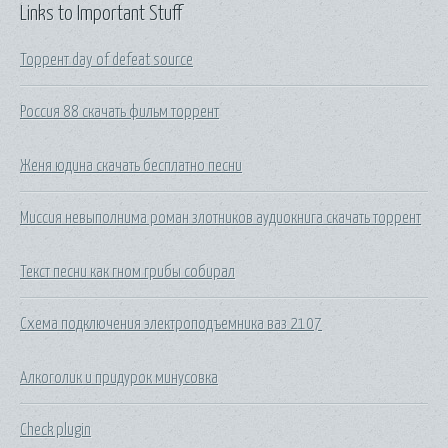
Links to Important Stuff
Торрент day of defeat source
Россия 88 скачать фильм торрент
Женя юдина скачать бесплатно песни
Миссия невыполнима роман злотников аудиокнига скачать торрент
Текст песни как гном грибы собирал
Схема подключения электроподъемника ваз 2107
Алкоголик и придурок минусовка
Check plugin