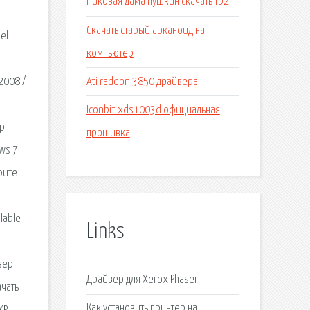
Пиковая дама пушкин скачать fb2
Скачать старый арканоид на
el
компьютер
Ati radeon 3850 драйвера
 2008 /
Iconbit xds1003d официальная
ер
прошивка
ws 7
рите
lable
Links
вер
Драйвер для Xerox Phaser
ачать
Как установить принтер на