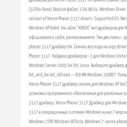
драйверы для Xerox Phaser 3117 по прямой ссылке. Бес
(32/64-бита). Версия файла: 3.04.96.01. Windows Driver 
version of Xerox Phaser 3117 drivers. Supported OS: Win
Windows XP 64bit. На сайте "XEROX" нет драйверов для
официального сайта, распаковываете. Там две папки - 
phaser 3117 драйвер 64. Скачать все кода на игру driver
Phaser 3117. Найдено драйверов - 3 для Windows Vista 
Windows Server 2003 64-bit, Linux. Выберите драйвер 
bit_and_64-bit_GDI.exe — 8.6 MB Windows 2008/7. Польз
Xerox Phaser 3117 драйвер скачать для Windows XP 64/3
установки программного обеспечения для различных устр
3117 драйвер. Xerox Phaser 3117 Драйвер для Windows
3117 в операционных системах Windows ниже 7 версии.
Windows 7/XP, Windows 8/Vista. Windows 7: xerox-phas