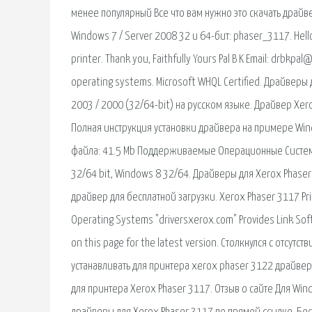
менее популярный Все что вам нужно это скачать драйве
Windows 7 / Server 2008 32 и 64-бит: phaser_3117. Hell
printer. Thank you, Faithfully Yours Pal B K Email: drbkpal
operating systems. Microsoft WHQL Certified. Драйверы дл
2003 / 2000 (32/64-bit) на русском языке. Драйвер Xe
Полная инструкция установки драйвера на примере Win
файла: 41.5 Mb Поддерживаемые Операционные Системы:
32/64 bit, Windows 8 32/64. Драйверы для Xerox Phaser
драйвер для бесплатной загрузки. Xerox Phaser 3117 Prin
Operating Systems "driversxerox.com" Provides Link Softw
on this page for the latest version. Столкнулся с отсу
устанавливать для принтера xerox phaser 3122 драйвер 
для принтера Xerox Phaser 3117. Отзыв о сайте Для Win