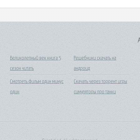
A
Великолепный век книга 5
Решебники скачать на
сезон читать
андроид
Смотреть фильм один минус
Скачать через торрент игры
один
симуляторы про танки