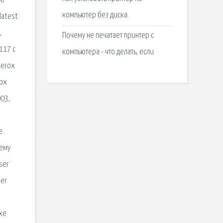
XP
компьютер без диска.
latest
,
Почему не печатает принтер с
117 с
компьютера - что делать, если.
xerox
rox
003,
е.
тему
ser
ser
xe