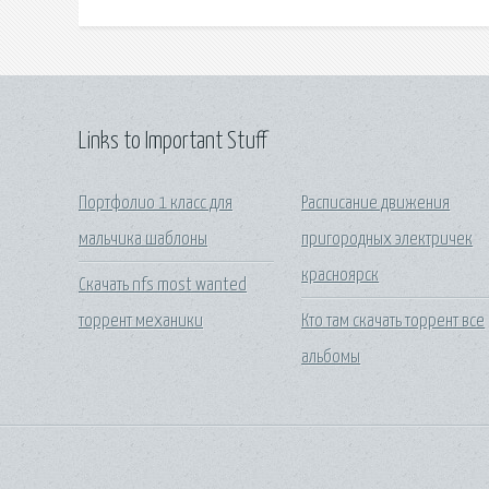
Links to Important Stuff
Портфолио 1 класс для
Расписание движения
мальчика шаблоны
пригородных электричек
красноярск
Скачать nfs most wanted
торрент механики
Кто там скачать торрент все
альбомы