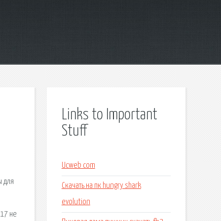
Links to Important
Stuff
Ucweb com
ы для
Скачать на пк hungry shark
evolution
117 не