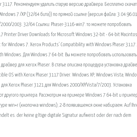
r 3117. Рекомендуем удалить старую версию драйвера. Бесплатно скачат
Windows 7 /XP (32/64 бита)) по прямой ссылке (версия файла: 3.04.96.01
/2000/2003. 32/64 Ссылки: Phaser-3116-win7. то можете попробовать
 Printer Driver Downloads for Microsoft Windows 32-bit - 64-bit Macinto
 for Windows 7. Xerox Products' Compatibility with Windows Phaser 3117 
with Windows. Для Windows 7 64-bit: Вы можете попробовать использовать
 драйвер для xerox Phaser. В статье описана процедура установка драйв
ible OS with Xerox Phaser 3117 Driver. Windows XP; Windows Vista; Wind
ер для Xerox Phaser 3121 для Windows 2000/XP/Vista/7/2003. Установка
от другого принтера. Рассмотрим на примере Windows 7 64-bit и принте
уре win+r (кнопочка windows); 2-В появившемся окне набираем. Auf Ihr
ndelt es. der keine g ltige digitale Signatur aufweist oder der nach dem