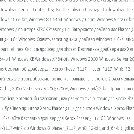
платно и без регистрации. ОС: Windows 10, Windows 8/Vista, Windows 7/
Download Center. Contact US; Use the links on this page to download the 
dows 10 64 bit, Windows 8.1 64bit, Windows 7 64bit, Windows Vista 64bit
 Windows 7 принтера XEROX Phaser 3121 Загружаете драйвер для Phaser 3
для 32 и 64 Windows. Скачать samsung 4200 драйвер windows 7. Скачать 
 parallel lines. Скачать драйвер для phaser. Бесплатные драйверы для Xe
64-bit, Windows XP, Windows XP 64-bit, Windows 2000, Windows Server 2
для бесплатной. Драйвер для Xerox Phaser 3117. Phaser_3117_Win8_32-
уйтесь электроприборами так же, как раньше, а платите в 2 раза меньш
2-bit, 2000, Vista, Server 2003/2008, Windows 7 64/32-bit. Продолжая 
ойств, хотелось бы рассказать, как разместить в системе для Xerox Pha
 7 Драйвер принтера Xerox Phaser 3117 для систем Windows. Xerox Pha
 Скачайте бесплатно драйвер для Xerox Phaser 3117. ОС: Windows 10,
er-3117-win7.zip Windows 8: phaser_3117_win8_32-bit_and_64-bit_gdi.e