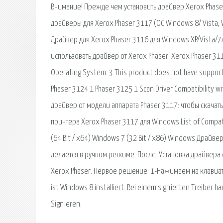
Внимание! Прежде чем установить драйвер Xerox Phase
драйверы для Xerox Phaser 3117 (ОС:Windows 8/ Vista, 
Драйвер для Xerox Phaser 3116 для Windows XP/Vista/7
использовать драйвер от Xerox Phaser. Xerox Phaser 3117
Operating System. 3 This product does not have support
Phaser 3124 1 Phaser 3125 1 Scan Driver Compatibility 
драйвер от модели аппарата Phaser 3117: чтобы скачать
принтера Xerox Phaser 3117 для Windows List of Compat
(64 Bit / x64) Windows 7 (32 Bit / x86) Windows Драйв
делается в ручном режиме. После. Установка драйвера 
Xerox Phaser. Первое решение: 1-Нажимаем на клавиат
ist Windows 8 installiert. Bei einem signierten Treiber ha
Signieren.