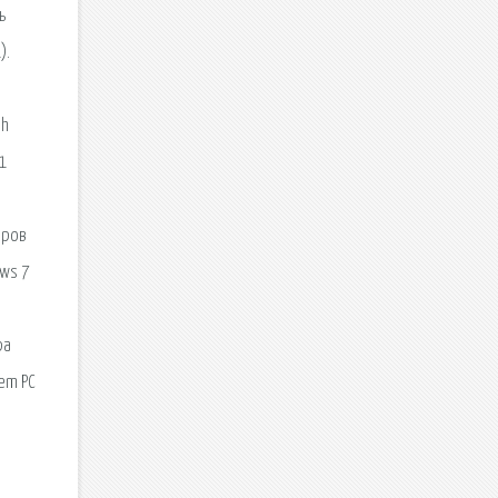
ь
).
sh
1
еров
ows 7
ра
em PC