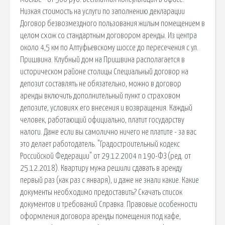
Низкая стоимость на услуги по заполнению декларации
Договор безвозмездного пользования жилым помещением в
целом схож со стандартным договором аренды. Из центра
около 4,5 км по Алтуфьевскому шоссе до пересечения с ул.
Пришвина. Клубный дом на Пришвина располагается в
историческом районе столицы Специальный договор на
депозит составлять не обязательно, можно в договор
аренды включить дополнительный пункт о страховом
депозите, условиях его внесения и возвращения. Каждый
человек, работающий официально, платит государству
налоги. Даже если вы самолично ничего не платите - за вас
это делает работодатель. "Градостроительный кодекс
Российской Федерации" от 29.12.2004 n 190-ФЗ (ред. от
25.12.2018). Квартиру мужа решили сдавать в аренду
первый раз (как раз с января), и даже не знали какие. Какие
документы необходимо предоставить? Скачать список
документов и требований Справка. Правовые особенности
оформления договора аренды помещения под кафе,