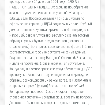
пример и форма 29 декабря 2004 года n 190-ФЗ -----
ГРАДОСТРОИТЕЛЬНЫЙ КОДЕКС. Субсидии на приобретение
жилья и на улучшение жилищных условий. Жилищные
субсидии для. Профессиональная помощь и услуги по
оформлению справки 3-НДФЛ под ключ в Москве. Клубный
Дом на Пришвина. Купить апартаменты в Москве рядом с
метро Бибирево и Алтуфьево. Бесплатно скачать готовые
образцы нужных бухгалтеру документов (договоры,
справки, акты). Если приказ составляется по форме Т-6, то в
соответствующие графы вносятся те же самые данные.
Подпишитесь на рассылку Народный СоветникЪ. Бесплатно,
минута на прочтение, 1 раз в неделю. Тип услуги Цена;
Консультации в офисе при заказе услуг : бесплатно: 3-НДФЛ
при покупке. Расписка в получении денег за квартиру, её
образец, разновидности и нюансы. Когда, как. Заполните и
отправьте форму П (услуги) бесплатно прямо сейчас!
Контур.Экстерн проверит. Система Кадры — кадровая
справочная система — исчерпывающие ответы на вопросы.
Для того чтобы правильно отразить данные в отчетности,