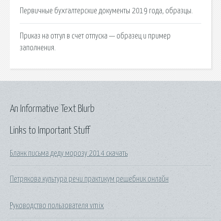
Первичные бухгалтерские документы 2019 года, образцы.
Приказ на отгул в счет отпуска — образец и пример
заполнения.
An Informative Text Blurb
Links to Important Stuff
Бланк письма деду морозу 2014 скачать
Петрякова культура речи практикум решебник онлайн
Руководство пользователя vmix