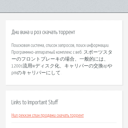
Дни вина и роз скачать торрент
Поисковая сиcтема, список запросов, поиск информации.
Программно-аппаратный комплекс с веб. スポーツスタ
ーのフロントブレーキの場合、一般的には、
1200s流用wディスク化、キャリパーの交換apや
pmのキャリパーにして.
Links to Important Stuff
Нил рекхэм спин продажи скачать торрент