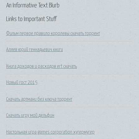
An Informative Text Blurb
Links to Important Stuff
Фильм первое правило королевы скачать торрент
Аляев юрий геннадьевич книги
Книга доходов и расходов ert скачать
Новый гост 2015
Скачать артмани без ключа торрент
Скачать игру мой дельфин
Настольная игра games corporation хугермугер