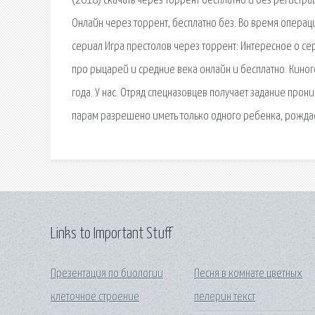
(2018) скачать через торрент бесплатно и без регистра
Онлайн через торрент, бесплатно без. Во время операци
сериал Игра престолов через торрент: Интересное о се
про рыцарей и средние века онлайн и бесплатно. Кино
года. У нас. Отряд спецназовцев получает задание про
парам разрешено иметь только одного ребенка, рождае
Links to Important Stuff
Презентация по биологии
Песня в комнате цветных
клеточное строение
пелерин текст