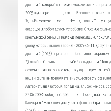
дракона 2, который вы всегда сможете скачать через т
2005 года через торрент, сюжет: В основе сюжета лежи
Здесь Вы можете посмотреть Честь дракона / Tom yum g
андроиде и любом другом устройстве. Описание фильма 
крестьянской семьи из Таиланда перекупщики похитили
goong который вышел в прокат - 2005-08-11, доступен 
дракона 2 (2013) через торрент бесплатно в хорошем 
23 октября Скачать торрент-файл Честь дракона / Tom y
сюжета лежит история о том, как у одной крестьянской
нашем сайте, вы позволяете ему существовать, развива
Альтернативная история, попаданцы Список жанров. Сор
27.08.2008 Сообщений: 565 Обитает: Последний раз был.
Категория / Жанр: комедия, ужасы, фэнтези. Страшнова