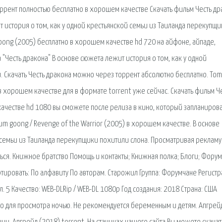
оррент полностью бесплатно в хорошем качестве Скачать фильм Честь др
т история о том, как у одной крестьянской семьи из Таиланда перекупщи
oong (2005) бесплатно в хорошем качестве hd 720 на айфоне, айпаде,
"Честь дракона" В основе сюжета лежит история о том, как у одной
. Скачать Честь дракона можно через торрент абсолютно бесплатно. To
в хорошем качестве для в формате torrent уже сейчас. Скачать фильм Ч
качестве hd 1080 вы сможете после релиза в кино, который запланирова
um goong / Revenge of the Warrior (2005) в хорошем качестве. В основе
 семьи из Таиланда перекупщики похитили слона. Просматривая рекламу
ться. Книжное братство Помощь и контакты; Книжная полка; Блоги; Форум
тировать: По алфавиту По авторам. Старожил Группа: Форумчане Регистр
 5 Качество: WEB-DLRip / WEB-DL 1080p Год создания: 2018 Страна: США
то для просмотра ночью. Не рекомендуется беременным и детям. Апгрей