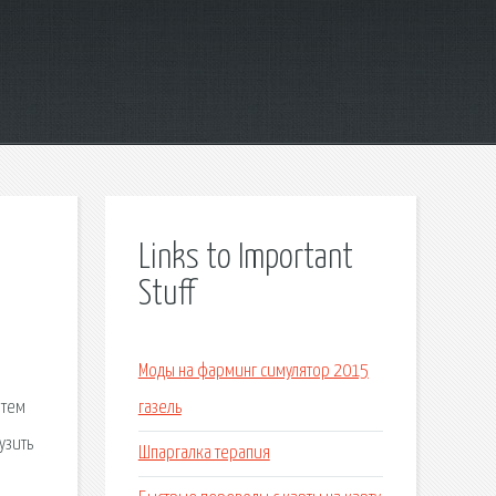
Links to Important
Stuff
Моды на фарминг симулятор 2015
атем
газель
узить
Шпаргалка терапия