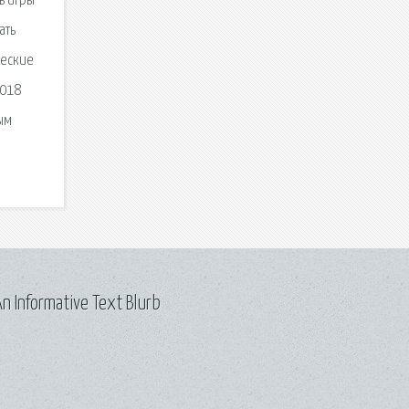
ь игры
ать
ческие
2018
ым
n Informative Text Blurb