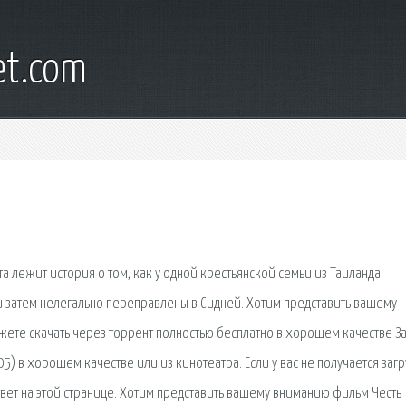
et.com
а лежит история о том, как у одной крестьянской семьи из Таиланда
 затем нелегально переправлены в Сидней. Хотим представить вашему
жете скачать через торрент полностью бесплатно в хорошем качестве З
) в хорошем качестве или из кинотеатра. Если у вас не получается загр
твет на этой странице. Хотим представить вашему вниманию фильм Честь