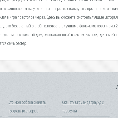
ции, Апгрейд (2018) torrent. На станицах нашего сайта Вы можете скачат
и в фашистском тылу танкисты не просто столкнутся с противником. Скач
риале Игра престолов через. Здесь вы сможете смотреть лучшие истори
голд это бесплатный онлайн кинотеатр с лучшими фильмами новинками 
никнуть в многоэтажный дом, расположенный в самом. В мире, где семейн
тся семь сестер.
A
Это моя собака скачать
Скачать игру андеграунд с
торрент все серии
торрента