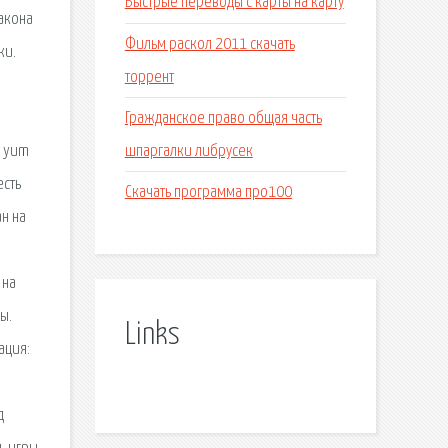
Быстрые переводы с карты на карту
акона
Фильм раскол 2011 скачать
ки.
торрент
Гражданское право общая часть
шпаргалки либрусек
m yum
есть
Скачать программа про100
н на
 на
ы.
Links
ация:
д