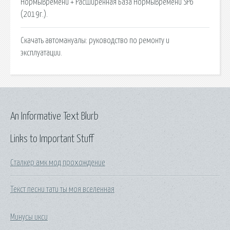
НормыВремени + Расширенная База НормыВремени SP6
(2019г.).
Скачать автомануалы: руководство по ремонту и
эксплуатации.
An Informative Text Blurb
Links to Important Stuff
Сталкер амк мод прохождение
Текст песни тати ты моя вселенная
Минусы икси