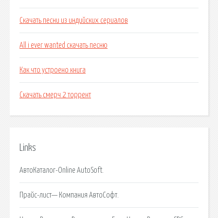
Скачать песни из индийских сериалов
All i ever wanted скачать песню
Как что устроено книга
Скачать смерч 2 торрент
Links
АвтоКаталог-Online AutoSoft.
Прайс-лист— Компания АвтоСофт.