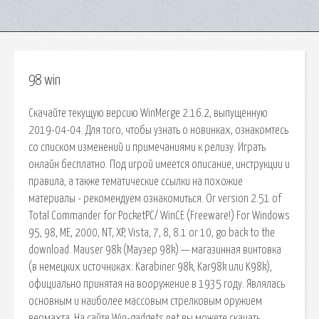
98 win
Скачайте текущую версию WinMerge 2.16.2, выпущенную
2019-04-04. Для того, чтобы узнать о новинках, ознакомтесь
со списком изменений и примечаниями к релизу. Играть
онлайн бесплатно. Под игрой имеется описание, инструкции и
правила, а также тематические ссылки на похожие
материалы - рекомендуем ознакомиться. Or version 2.51 of
Total Commander for PocketPC/ WinCE (Freeware!) For Windows
95, 98, ME, 2000, NT, XP, Vista, 7, 8, 8.1 or 10, go back to the
download. Mauser 98k (Маузер 98k) — магазинная винтовка
(в немецких источниках: Karabiner 98k, Kar98k или K98k),
официально принятая на вооружение в 1935 году. Являлась
основным и наиболее массовым стрелковым оружием
вермахта. На сайте Win-gadgets.net вы можете скачать