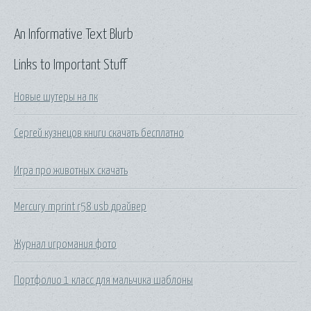
An Informative Text Blurb
Links to Important Stuff
Новые шутеры на пк
Сергей кузнецов книги скачать бесплатно
Игра про животных скачать
Mercury mprint r58 usb драйвер
Журнал игромания фото
Портфолио 1 класс для мальчика шаблоны