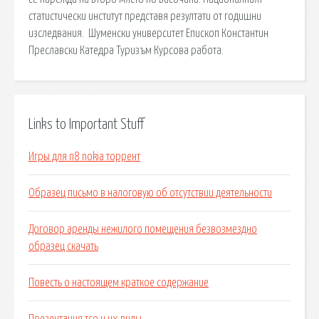
статистически институт представя резултати от годишни
изследвания. Шуменски университет Епископ Константин
Преславски Катедра Туризъм Курсова работа.
Links to Important Stuff
Игры для n8 nokia торрент
Образец письмо в налоговую об отсутствии деятельности
Договор аренды нежилого помещения безвозмездно
образец скачать
Повесть о настоящем краткое содержание