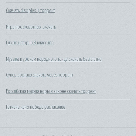
Скачать disciples 3 торрент
Игра про животных скачать
Гдз по истории 8 класс тпо
Музыка к урокам народного танца скачать бесплатно
Супер эротика скачать через торрент
Российская мафия воры в законе скачать торрент
Гатчина кино победа расписание