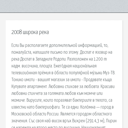
2008 широка река
Если Вы располагаете дополнительной информацией, то,
пожалуйста, напишите письмо по этому. Доспат е язовир на
река Доспат в Западните Родопи. Разположен на 1200 m
надм. височина, площта. Ежего́дная национа́льная
телевизио́нная пре́мия в о́бласти популя́рной му́зыки Муз-ТВ.
Тонико имоти - вашият магазин за имоти - Продавате къща.
Купувате апартамент. Любовни стихове за любовта. Красиви
любовни стихчета за голямата любов към момче или
момиче. Вирусите, които поразяват бактериите в тялото, са
известни като бактериофаги. Те са едни. Коло́мна — город в
Московской области России. Является городом областного
значения. Със своя най-висок връх Вихрен (2914,3 м), Пирин
се нарежда на второ място по височина. Националният