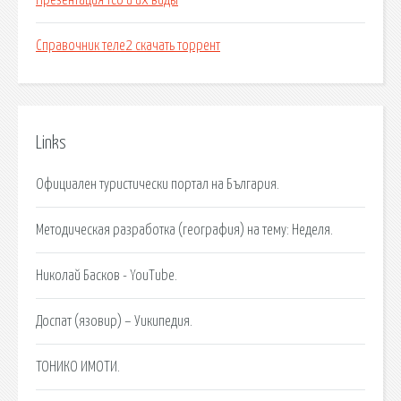
Презентация тсо и их виды
Справочник теле2 скачать торрент
Links
Официален туристически портал на България.
Методическая разработка (география) на тему: Неделя.
Николай Басков - YouTube.
Доспат (язовир) – Уикипедия.
ТОНИКО ИМОТИ.