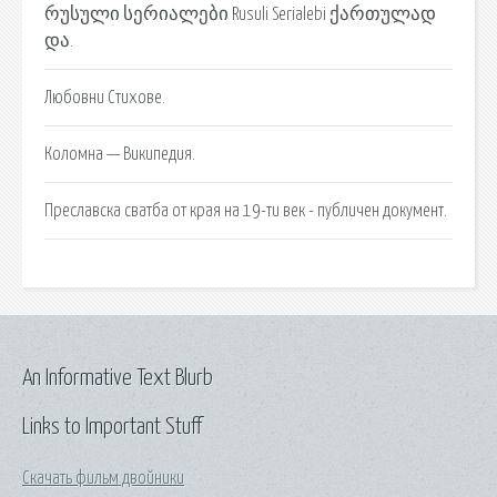
რუსული სერიალები Rusuli Serialebi ქართულად
და.
Любовни Стихове.
Коломна — Википедия.
Преславска сватба от края на 19-ти век - публичен документ.
An Informative Text Blurb
Links to Important Stuff
Скачать фильм двойники